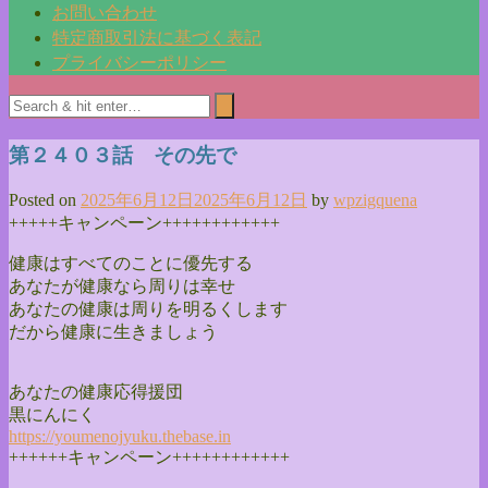
お問い合わせ
特定商取引法に基づく表記
プライバシーポリシー
第２４０３話 その先で
Posted on
2025年6月12日
2025年6月12日
by
wpzigquena
+++++キャンペーン++++++++++++
健康はすべてのことに優先する
あなたが健康なら周りは幸せ
あなたの健康は周りを明るくします
だから健康に生きましょう
あなたの健康応得援団
黒にんにく
https://youmenojyuku.thebase.
i
n
++++++キャンペーン++++++++++++