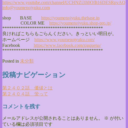
https://www.youtube.com/
channel/
UCHNZi3Ji0OfIt16DESRpvAQ
info@youmenojyuku.com
shop BASE
https://youmenojyuku.thebase.
in
COLOR ME
https://youmenojyuku.shop-pro.
jp/
******************************
**************
良ければこちらもごらんください。きっといい明日が。
ホームページ
https://www.youmenojyuku.com/
Facebook
https://www.facebook.com/
zigquena/
******************************
**************
Posted in
未分類
投稿ナビゲーション
第２４０２話 価値とは
第２４０４話 蛍って
コメントを残す
メールアドレスが公開されることはありません。
※
が付い
ている欄は必須項目です