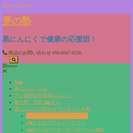
Skip to content
夢の塾
黒にんにくで健康の応援団！
商品のお問い合わせ
090-6847-0356
menu
Top
黒にんにくとは
アン農園の熟成黒にんにく
夢の塾 店長 zigさん
黒にんにくのおかげでできている事
毎日更新『夢の塾マガジン』
zigさんのアートギャラリー
zigさんのケーナ・サンポーニャ教室