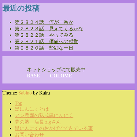
最近の投稿
第２８２４話 何が一番か
第２８２３話 見えてくるかな
第２８２２話 やってみる
第２８２１話 価値への感覚
第２８２０話 些細な一日
ネットショップにて販売中
BASE
COLOME
Theme:
Sabino
by Kaira
Top
黒にんにくとは
アン農園の熟成黒にんにく
夢の塾 店長 zigさん
黒にんにくのおかげでできている事
お問い合わせ