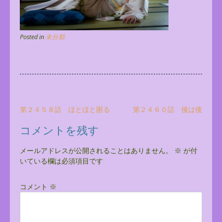
Posted in
未分類
投
第２４５８話 ほとほと困る
第２４６０話 後は後
稿
コメントを残す
ナ
ビ
メールアドレスが公開されることはありません。
※
が付
いている欄は必須項目です
ゲ
ー
コメント
※
シ
ョ
ン