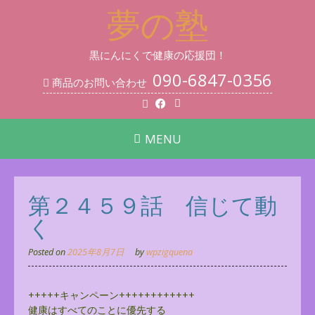
Skip
夢の塾
to
content
黒にんにくで健康の応援団！
090-6847-0356
商品のお問い合わせ
MENU
第２４５９話 信じて動
く
Posted on
2025年8月7日
by
wpzigquena
+++++キャンペーン++++++++++++
健康はすべてのことに優先する