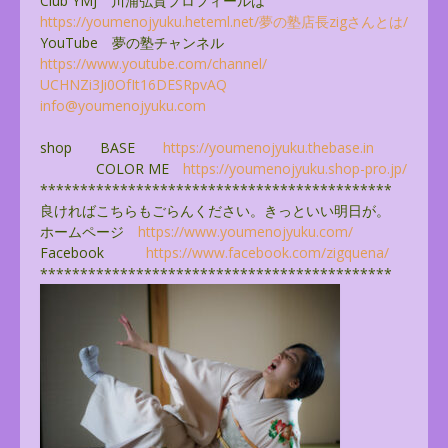
Club YMJ 川浦弘貴プロフィールは
https://youmenojyuku.heteml.
net/夢の塾店長zigさんとは/
YouTube 夢の塾チャンネル
https://www.youtube.com/
channel/
UCHNZi3Ji0OfIt16DESRpvAQ
info@youmenojyuku.com
shop BASE
https://youmenojyuku.thebase.
in
COLOR ME
https://youmenojyuku.shop-pro.
jp/
******************************
**************
良ければこちらもごらんください。きっといい明日が。
ホームページ
https://www.youmenojyuku.com/
Facebook
https://www.facebook.com/
zigquena/
******************************
**************