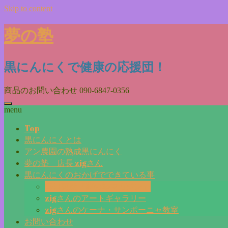
Skip to content
夢の塾
黒にんにくで健康の応援団！
商品のお問い合わせ
090-6847-0356
menu
Top
黒にんにくとは
アン農園の熟成黒にんにく
夢の塾 店長 zigさん
黒にんにくのおかげでできている事
毎日更新『夢の塾マガジン』
zigさんのアートギャラリー
zigさんのケーナ・サンポーニャ教室
お問い合わせ