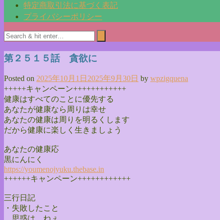
特定商取引法に基づく表記
プライバシーポリシー
第２５１５話 貪欲に
Posted on
2025年10月1日
2025年9月30日
by
wpzigquena
+++++キャンペーン++++++++++++
健康はすべてのことに優先する
あなたが健康なら周りは幸せ
あなたの健康は周りを明るくします
だから健康に楽しく生きましょう
あなたの健康応
黒にんにく
https://youmenojyuku.thebase.
in
++++++キャンペーン++++++++++++
三行日記
・失敗したこと
思惑は、ねぇ