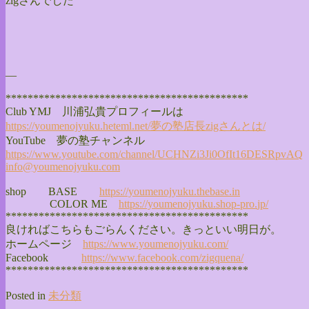
zigさんでした
—
******************************
**************
Club YMJ 川浦弘貴プロフィールは
https://youmenojyuku.heteml.
net/夢の塾店長zigさんとは/
YouTube 夢の塾チャンネル
https://www.youtube.com/
channel/
UCHNZi3Ji0OfIt16DESRpvAQ
info@youmenojyuku.com
shop BASE
https://youmenojyuku.thebase.
in
COLOR ME
https://youmenojyuku.shop-pro.
jp/
******************************
**************
良ければこちらもごらんください。きっといい明日が。
ホームページ
https://www.youmenojyuku.com/
Facebook
https://www.facebook.com/
zigquena/
******************************
**************
Posted in
未分類