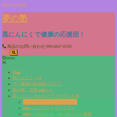
Skip to content
夢の塾
黒にんにくで健康の応援団！
商品のお問い合わせ
090-6847-0356
menu
Top
黒にんにくとは
アン農園の熟成黒にんにく
夢の塾 店長 zigさん
黒にんにくのおかげでできている事
毎日更新『夢の塾マガジン』
zigさんのアートギャラリー
zigさんのケーナ・サンポーニャ教室