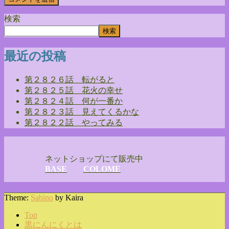
検索
検索
最近の投稿
第２８２６話 転がると
第２８２５話 花火の幸せ
第２８２４話 何が一番か
第２８２３話 見えてくるかな
第２８２２話 やってみる
ネットショップにて販売中
BASE
COLOME
Theme:
Sabino
by Kaira
Top
黒にんにくとは