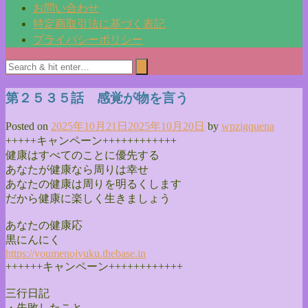
お問い合わせ
特定商取引法に基づく表記
プライバシーポリシー
第２５３５話 感覚が物を言う
Posted on
2025年10月21日
2025年10月20日
by
wpzigquena
+++++キャンペーン++++++++++++
健康はすべてのことに優先する
あなたが健康なら周りは幸せ
あなたの健康は周りを明るくします
だから健康に楽しく生きましょう
あなたの健康応
黒にんにく
https://youmenojyuku.thebase.
in
++++++キャンペーン++++++++++++
三行日記
・失敗したこと