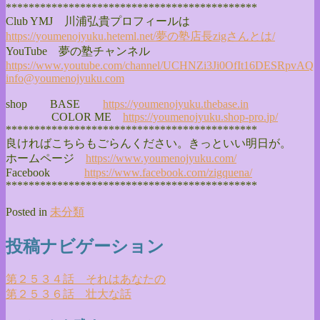
******************************
**************
Club YMJ 川浦弘貴プロフィールは
https://youmenojyuku.heteml.
net/夢の塾店長zigさんとは/
YouTube 夢の塾チャンネル
https://www.youtube.com/
channel/
UCHNZi3Ji0OfIt16DESRpvAQ
info@youmenojyuku.com
shop BASE
https://youmenojyuku.thebase.
in
COLOR ME
https://youmenojyuku.shop-pro.
jp/
******************************
**************
良ければこちらもごらんください。きっといい明日が。
ホームページ
https://www.youmenojyuku.com/
Facebook
https://www.facebook.com/
zigquena/
******************************
**************
Posted in
未分類
投稿ナビゲーション
第２５３４話 それはあなたの
第２５３６話 壮大な話