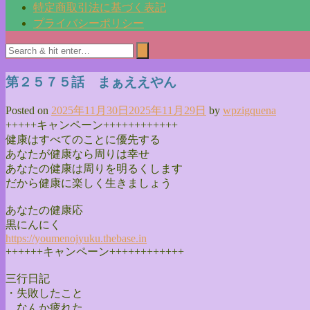
特定商取引法に基づく表記
プライバシーポリシー
第２５７５話 まぁええやん
Posted on
2025年11月30日
2025年11月29日
by
wpzigquena
+++++キャンペーン++++++++++++
健康はすべてのことに優先する
あなたが健康なら周りは幸せ
あなたの健康は周りを明るくします
だから健康に楽しく生きましょう
あなたの健康応
黒にんにく
https://youmenojyuku.thebase.
in
++++++キャンペーン++++++++++++
三行日記
・失敗したこと
なんか疲れた