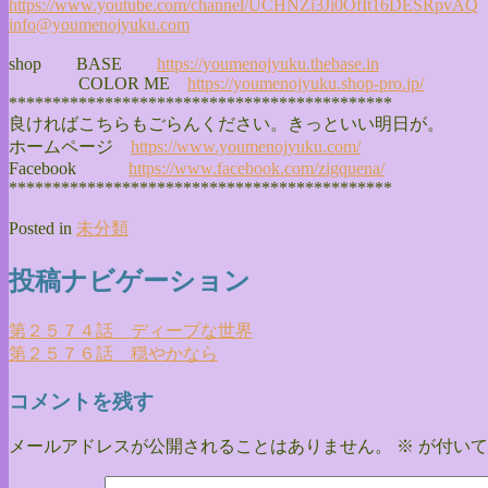
https://www.youtube.com/
channel/
UCHNZi3Ji0OfIt16DESRpvAQ
info@youmenojyuku.com
shop BASE
https://youmenojyuku.thebase.
in
COLOR ME
https://youmenojyuku.shop-pro.
jp/
******************************
**************
良ければこちらもごらんください。きっといい明日が。
ホームページ
https://www.youmenojyuku.com/
Facebook
https://www.facebook.com/
zigquena/
******************************
**************
Posted in
未分類
投稿ナビゲーション
第２５７４話 ディープな世界
第２５７６話 穏やかなら
コメントを残す
メールアドレスが公開されることはありません。
※
が付いて