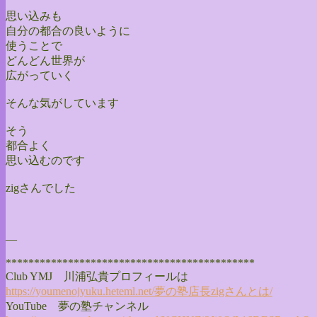
思い込みも
自分の都合の良いように
使うことで
どんどん世界が
広がっていく
そんな気がしています
そう
都合よく
思い込むのです
zigさんでした
—
******************************
**************
Club YMJ 川浦弘貴プロフィールは
https://youmenojyuku.heteml.
net/夢の塾店長zigさんとは/
YouTube 夢の塾チャンネル