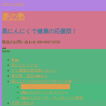
Skip to content
夢の塾
黒にんにくで健康の応援団！
商品のお問い合わせ
090-6847-0356
menu
Top
黒にんにくとは
アン農園の熟成黒にんにく
夢の塾 店長 zigさん
黒にんにくのおかげでできている事
毎日更新『夢の塾マガジン』
zigさんのアートギャラリー
zigさんのケーナ・サンポーニャ教室
お問い合わせ