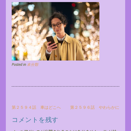
Posted in
未分類
投
第２５９４話 車はどこへ
第２５９６話 やわらかに
稿
コメントを残す
ナ