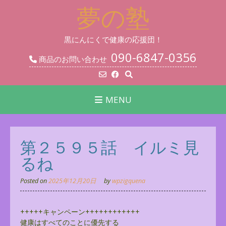
Skip
夢の塾
to
content
黒にんにくで健康の応援団！
090-6847-0356
商品のお問い合わせ
MENU
第２５９５話 イルミ見
るね
Posted on
2025年12月20日
by
wpzigquena
+++++キャンペーン++++++++++++
健康はすべてのことに優先する