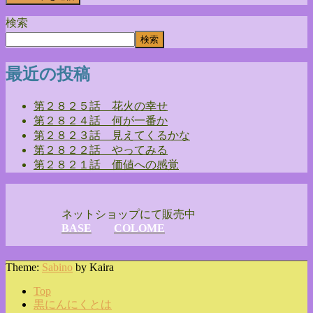
検索
検索
最近の投稿
第２８２５話 花火の幸せ
第２８２４話 何が一番か
第２８２３話 見えてくるかな
第２８２２話 やってみる
第２８２１話 価値への感覚
ネットショップにて販売中
BASE
COLOME
Theme:
Sabino
by Kaira
Top
黒にんにくとは