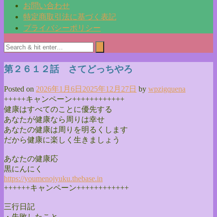
お問い合わせ
特定商取引法に基づく表記
プライバシーポリシー
第２６１２話 さてどっちやろ
Posted on
2026年1月6日
2025年12月27日
by
wpzigquena
+++++キャンペーン++++++++++++
健康はすべてのことに優先する
あなたが健康なら周りは幸せ
あなたの健康は周りを明るくします
だから健康に楽しく生きましょう
あなたの健康応
黒にんにく
https://youmenojyuku.thebase.
in
++++++キャンペーン++++++++++++
三行日記
・失敗したこと