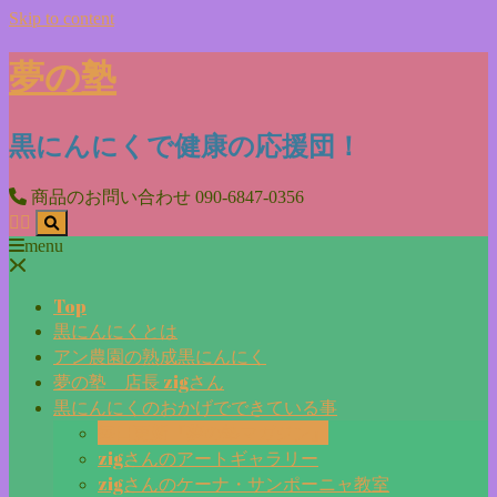
Skip to content
夢の塾
黒にんにくで健康の応援団！
商品のお問い合わせ
090-6847-0356
menu
Top
黒にんにくとは
アン農園の熟成黒にんにく
夢の塾 店長 zigさん
黒にんにくのおかげでできている事
毎日更新『夢の塾マガジン』
zigさんのアートギャラリー
zigさんのケーナ・サンポーニャ教室