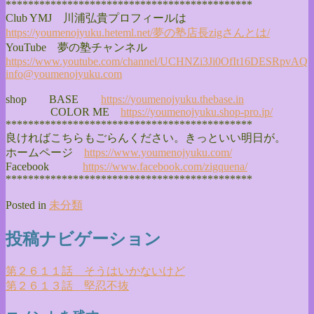
******************************
**************
Club YMJ 川浦弘貴プロフィールは
https://youmenojyuku.heteml.
net/夢の塾店長zigさんとは/
YouTube 夢の塾チャンネル
https://www.youtube.com/
channel/
UCHNZi3Ji0OfIt16DESRpvAQ
info@youmenojyuku.com
shop BASE
https://youmenojyuku.thebase.
in
COLOR ME
https://youmenojyuku.shop-pro.
jp/
******************************
**************
良ければこちらもごらんください。きっといい明日が。
ホームページ
https://www.youmenojyuku.com/
Facebook
https://www.facebook.com/
zigquena/
******************************
**************
Posted in
未分類
投稿ナビゲーション
第２６１１話 そうはいかないけど
第２６１３話 堅忍不抜