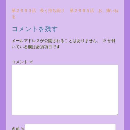
投
第２６６３話 長く持ち続け
第２６６５話 お、痛いね
る
稿
ナ
コメントを残す
ビ
メールアドレスが公開されることはありません。
※
が付
ゲ
いている欄は必須項目です
ー
シ
コメント
※
ョ
ン
名前
※