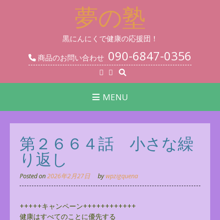
Skip
夢の塾
to
content
黒にんにくで健康の応援団！
090-6847-0356
商品のお問い合わせ
MENU
第２６６４話 小さな繰
り返し
Posted on
2026年2月27日
by
wpzigquena
+++++キャンペーン++++++++++++
健康はすべてのことに優先する