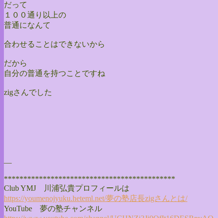
だって
１００通り以上の
普通になんて
合わせることはできないから
だから
自分の普通を持つことですね
zigさんでした
—
******************************
**************
Club YMJ 川浦弘貴プロフィールは
https://youmenojyuku.heteml.
net/夢の塾店長zigさんとは/
YouTube 夢の塾チャンネル