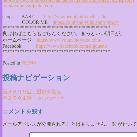
https://www.youtube.com/
channel/
UCHNZi3Ji0OfIt16DESRpvAQ
info@youmenojyuku.com
shop BASE
https://youmenojyuku.thebase.
in
COLOR ME
https://youmenojyuku.shop-pro.
jp/
******************************
**************
良ければこちらもごらんください。きっといい明日が。
ホームページ
https://www.youmenojyuku.com/
Facebook
https://www.facebook.com/
zigquena/
******************************
**************
Posted in
未分類
投稿ナビゲーション
第２６９９話 機嫌を取る
第２７０１話 少しわかった
コメントを残す
メールアドレスが公開されることはありません。
※
が付いて