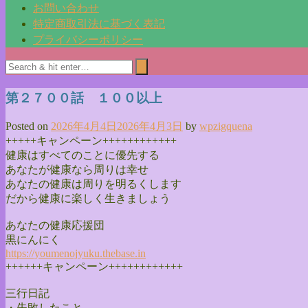
お問い合わせ
特定商取引法に基づく表記
プライバシーポリシー
第２７００話 １００以上
Posted on
2026年4月4日
2026年4月3日
by
wpzigquena
+++++キャンペーン++++++++++++
健康はすべてのことに優先する
あなたが健康なら周りは幸せ
あなたの健康は周りを明るくします
だから健康に楽しく生きましょう
あなたの健康応援団
黒にんにく
https://youmenojyuku.thebase.
in
++++++キャンペーン++++++++++++
三行日記
・失敗したこと