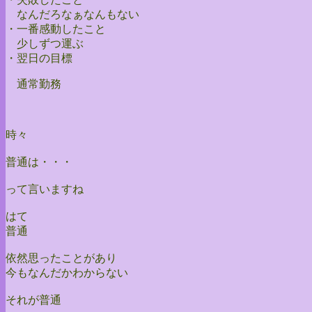
なんだろなぁなんもない
・一番感動したこと
少しずつ運ぶ
・翌日の目標
通常勤務
時々
普通は・・・
って言いますね
はて
普通
依然思ったことがあり
今もなんだかわからない
それが普通