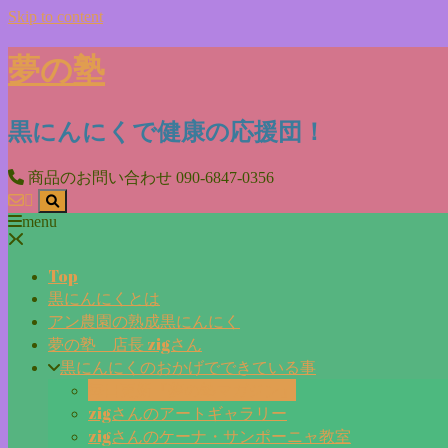
Skip to content
夢の塾
黒にんにくで健康の応援団！
商品のお問い合わせ
090-6847-0356
menu
Top
黒にんにくとは
アン農園の熟成黒にんにく
夢の塾 店長 zigさん
黒にんにくのおかげでできている事
毎日更新『夢の塾マガジン』
zigさんのアートギャラリー
zigさんのケーナ・サンポーニャ教室