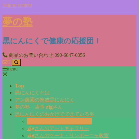
Skip to content
夢の塾
黒にんにくで健康の応援団！
商品のお問い合わせ
090-6847-0356
menu
Top
黒にんにくとは
アン農園の熟成黒にんにく
夢の塾 店長 zigさん
黒にんにくのおかげでできている事
毎日更新『夢の塾マガジン』
zigさんのアートギャラリー
zigさんのケーナ・サンポーニャ教室