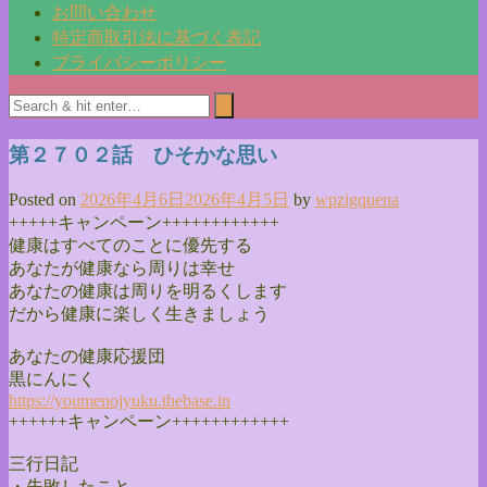
お問い合わせ
特定商取引法に基づく表記
プライバシーポリシー
第２７０２話 ひそかな思い
Posted on
2026年4月6日
2026年4月5日
by
wpzigquena
+++++キャンペーン++++++++++++
健康はすべてのことに優先する
あなたが健康なら周りは幸せ
あなたの健康は周りを明るくします
だから健康に楽しく生きましょう
あなたの健康応援団
黒にんにく
https://youmenojyuku.thebase.
in
++++++キャンペーン++++++++++++
三行日記
・失敗したこと