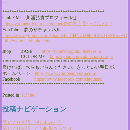
—
******************************
**************
Club YMJ 川浦弘貴プロフィールは
https://youmenojyuku.heteml.
net/夢の塾店長zigさんとは/
YouTube 夢の塾チャンネル
https://www.youtube.com/
channel/
UCHNZi3Ji0OfIt16DESRpvAQ
info@youmenojyuku.com
shop BASE
https://youmenojyuku.thebase.
in
COLOR ME
https://youmenojyuku.shop-pro.
jp/
******************************
**************
良ければこちらもごらんください。きっといい明日が。
ホームページ
https://www.youmenojyuku.com/
Facebook
https://www.facebook.com/
zigquena/
******************************
**************
Posted in
未分類
投稿ナビゲーション
第２７０１話 少しわかった
第２７０３話 この時期ならでは