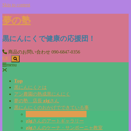
Skip to content
夢の塾
黒にんにくで健康の応援団！
商品のお問い合わせ
090-6847-0356
menu
Top
黒にんにくとは
アン農園の熟成黒にんにく
夢の塾 店長 zigさん
黒にんにくのおかげでできている事
毎日更新『夢の塾マガジン』
zigさんのアートギャラリー
zigさんのケーナ・サンポーニャ教室