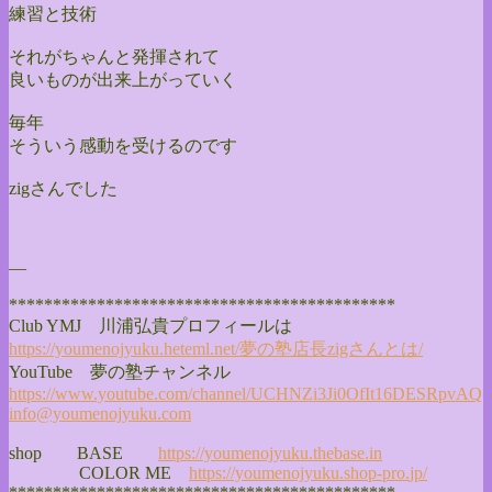
練習と技術
それがちゃんと発揮されて
良いものが出来上がっていく
毎年
そういう感動を受けるのです
zigさんでした
—
******************************
**************
Club YMJ 川浦弘貴プロフィールは
https://youmenojyuku.heteml.
net/夢の塾店長zigさんとは/
YouTube 夢の塾チャンネル
https://www.youtube.com/
channel/
UCHNZi3Ji0OfIt16DESRpvAQ
info@youmenojyuku.com
shop BASE
https://youmenojyuku.thebase.
in
COLOR ME
https://youmenojyuku.shop-pro.
jp/