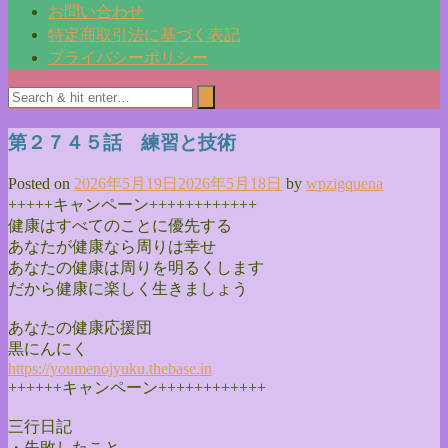
お問い合わせ
特定商取引法に基づく表記
プライバシーポリシー
第２７４５話 練習と技術
Posted on
2026年5月19日
2026年5月18日
by
wpzigquena
+++++キャンペーン++++++++++++
健康はすべてのことに優先する
あなたが健康なら周りは幸せ
あなたの健康は周りを明るくします
だから健康に楽しく生きましょう
あなたの健康応援団
黒にんにく
https://youmenojyuku.thebase.
in
++++++キャンペーン++++++++++++
三行日記
・失敗したこと