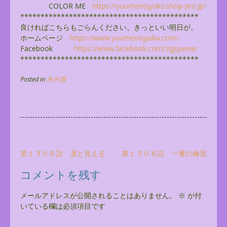
COLOR ME
https://youmenojyuku.shop-pro.
jp/
******************************
**************
良ければこちらもごらんください。きっといい明日が。
ホームページ
https://www.youmenojyuku.com/
Facebook
https://www.facebook.com/
zigquena/
******************************
**************
Posted in
未分類
投
第１３０６話 凛と見える
第１３０８話 一番の練習
稿
コメントを残す
ナ
ビ
メールアドレスが公開されることはありません。
※
が付
いている欄は必須項目です
ゲ
ー