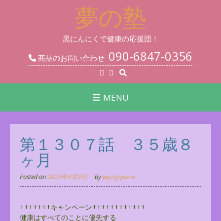
Skip
夢の塾
to
content
黒にんにくで健康の応援団！
090-6847-0356
商品のお問い合わせ
MENU
第１３０７話 ３５歳８
ヶ月
Posted on
2022年4月9日
by
wpzigquena
+++++++キャンペーン++++++++++++
健康はすべてのことに優先する