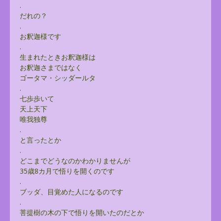
.
だれの？
.
お釈迦様です
.
生まれたときお釈迦様は
お釈迦さまではなく
ゴータマ・シッダールタ
.
七歩歩いて
天上天下
唯我独尊
.
と言ったとか
.
どこまでどうなのかわかりませんが
35歳8カ月で悟りを開くのです
.
ブッダ、目覚めた人になるのです
.
菩提樹の木の下で悟りを開いたのだとか