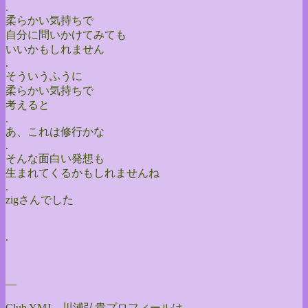
.
柔らかい気持ちで
自分に問いかけてみても
いいかもしれません
.
そういうふうに
柔らかい気持ちで
考えると
.
あ、これは修行かな
.
そんな面白い発想も
生まれてくるかもしれませんね
.
zigさんでした
.
—
Club YMJ 川浦弘貴プロフィールは