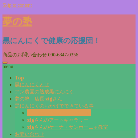
Skip to content
夢の塾
黒にんにくで健康の応援団！
商品のお問い合わせ
090-6847-0356
menu
Top
黒にんにくとは
アン農園の熟成黒にんにく
夢の塾 店長 zigさん
黒にんにくのおかげでできている事
毎日更新『夢の塾マガジン』
zigさんのアートギャラリー
zigさんのケーナ・サンポーニャ教室
お問い合わせ