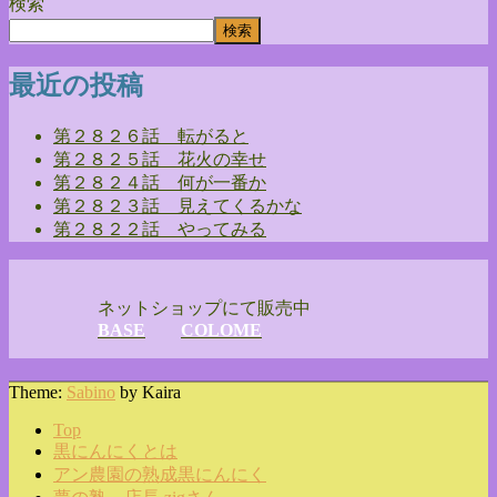
検索
検索
最近の投稿
第２８２６話 転がると
第２８２５話 花火の幸せ
第２８２４話 何が一番か
第２８２３話 見えてくるかな
第２８２２話 やってみる
ネットショップにて販売中
BASE
COLOME
Theme:
Sabino
by Kaira
Top
黒にんにくとは
アン農園の熟成黒にんにく