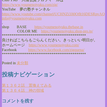
https://www.youmenojyuku.com/
zig/
YouTube 夢の塾チャンネル
https://www.youtube.com/
channel/
UCHNZi3Ji0OfIt16DESRpvAQ
info@youmenojyuku.com
.
shop BASE
https://youmenojyuku.thebase.
in
COLOR ME
https://youmenojyuku.shop-pro.
jp/
******************************
**************
良ければこちらもごらんください。きっといい明日が。
ホームページ
https://www.youmenojyuku.com/
Facebook
https://www.facebook.com/
zigquena/
******************************
**************
Posted in
未分類
投稿ナビゲーション
第１３６２話 置換えてみる
第１３６４話 神の領域
コメントを残す