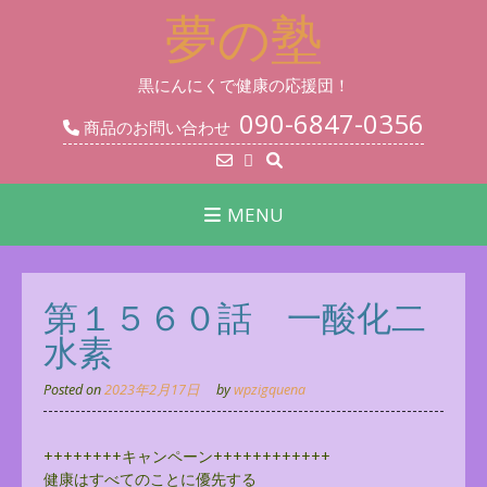
Skip
夢の塾
to
content
黒にんにくで健康の応援団！
090-6847-0356
商品のお問い合わせ
MENU
第１５６０話 一酸化二
水素
Posted on
2023年2月17日
by
wpzigquena
++++++++キャンペーン++++++++++++
健康はすべてのことに優先する