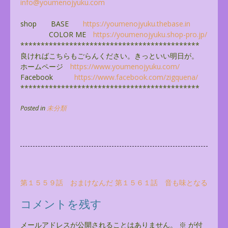
info@youmenojyuku.com
shop BASE
https://youmenojyuku.thebase.
in
COLOR ME
https://youmenojyuku.shop-pro.
jp/
******************************
**************
良ければこちらもごらんください。きっといい明日が。
ホームページ
https://www.youmenojyuku.com/
Facebook
https://www.facebook.com/
zigquena/
******************************
**************
Posted in
未分類
投
第１５５９話 おまけなんだ
第１５６１話 音も味となる
稿
コメントを残す
ナ
ビ
メールアドレスが公開されることはありません。
※
が付