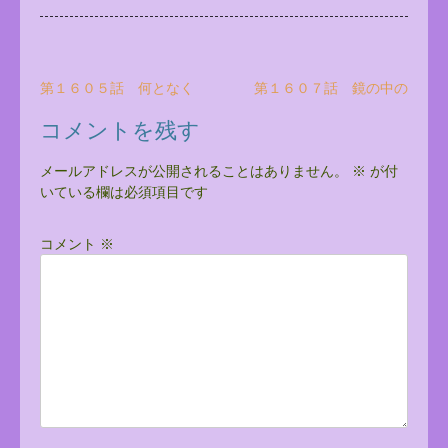
投
第１６０５話 何となく
第１６０７話 鏡の中の
稿
コメントを残す
ナ
ビ
メールアドレスが公開されることはありません。
※
が付
いている欄は必須項目です
ゲ
ー
コメント
※
シ
ョ
ン