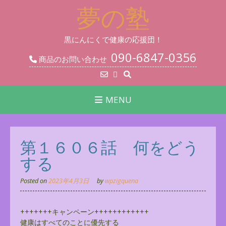
Skip
夢の塾
to
content
黒にんにくで健康の応援団！
090-6847-0356
商品のお問い合わせ
MENU
第１６０６話 何をどう
する
Posted on
2023年4月3日
by
wpzigquena
+++++++キャンペーン++++++++++++
健康はすべてのことに優先する