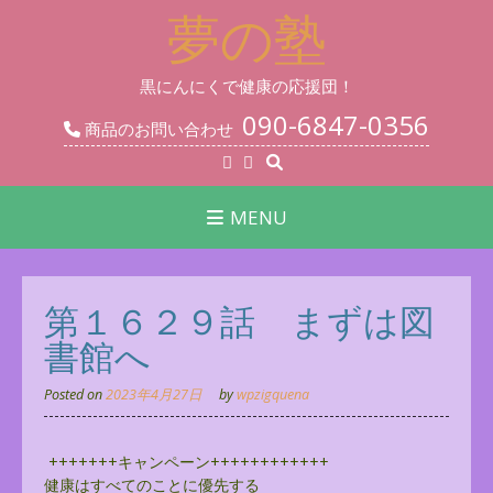
Skip
夢の塾
to
content
黒にんにくで健康の応援団！
090-6847-0356
商品のお問い合わせ
MENU
第１６２９話 まずは図
書館へ
Posted on
2023年4月27日
by
wpzigquena
+++++++キャンペーン++++++++++++
健康はすべてのことに優先する