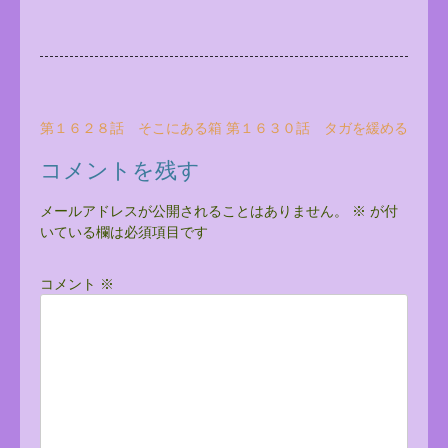
投
第１６２８話 そこにある箱
第１６３０話 タガを緩める
稿
コメントを残す
ナ
ビ
メールアドレスが公開されることはありません。
※
が付
いている欄は必須項目です
ゲ
ー
コメント
※
シ
ョ
ン