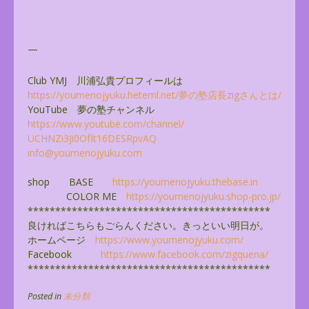
—
Club YMJ 川浦弘貴プロフィールは
https://youmenojyuku.heteml.
net/夢の塾店長zigさんとは/
YouTube 夢の塾チャンネル
https://www.youtube.com/
channel/
UCHNZi3Ji0OfIt16DESRpvAQ
info@youmenojyuku.com
shop BASE
https://youmenojyuku.thebase.
in
COLOR ME
https://youmenojyuku.shop-pro.
jp/
******************************
**************
良ければこちらもごらんください。きっといい明日が。
ホームページ
https://www.youmenojyuku.com/
Facebook
https://www.facebook.com/
zigquena/
******************************
**************
Posted in
未分類