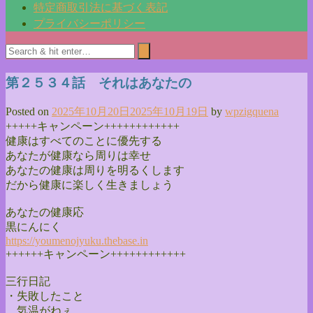
特定商取引法に基づく表記
プライバシーポリシー
第２５３４話 それはあなたの
Posted on
2025年10月20日
2025年10月19日
by
wpzigquena
+++++キャンペーン++++++++++++
健康はすべてのことに優先する
あなたが健康なら周りは幸せ
あなたの健康は周りを明るくします
だから健康に楽しく生きましょう
あなたの健康応
黒にんにく
https://youmenojyuku.thebase.
in
++++++キャンペーン++++++++++++
三行日記
・失敗したこと
気温がねぇ