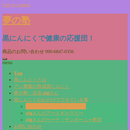
Skip to content
夢の塾
黒にんにくで健康の応援団！
商品のお問い合わせ
090-6847-0356
menu
Top
黒にんにくとは
アン農園の熟成黒にんにく
夢の塾 店長 zigさん
黒にんにくのおかげでできている事
毎日更新『夢の塾マガジン』
zigさんのアートギャラリー
zigさんのケーナ・サンポーニャ教室
お問い合わせ