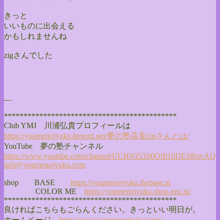
きっと
いいものに出会える
かもしれませんね
zigさんでした
—
******************************
**************
Club YMJ 川浦弘貴プロフィールは
https://youmenojyuku.heteml.
net/夢の塾店長zigさんとは/
YouTube 夢の塾チャンネル
https://www.youtube.com/
channel/
UCHNZi3Ji0OfIt16DESRpvAQ
info@youmenojyuku.com
shop BASE
https://youmenojyuku.thebase.
in
COLOR ME
https://youmenojyuku.shop-pro.
jp/
******************************
**************
良ければこちらもごらんください。きっといい明日が。
ホームページ
https://www.youmenojyuku.com/