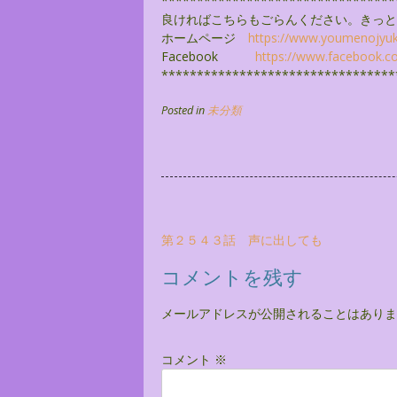
******************************
***
良ければこちらもごらんください。きっと
ホームページ
https://www.youmenojyu
Facebook
https://www.facebook.c
******************************
***
Posted in
未分類
投
第２５４３話 声に出しても
稿
コメントを残す
ナ
ビ
メールアドレスが公開されることはありま
ゲ
ー
コメント
※
シ