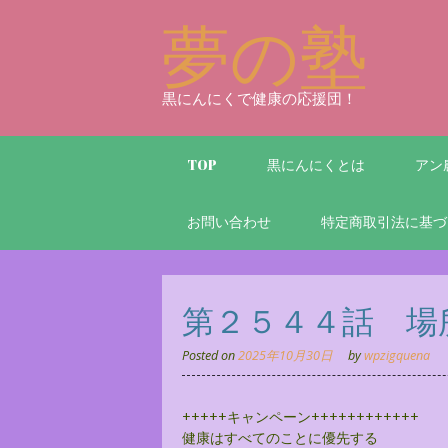
Skip
夢の塾
to
content
黒にんにくで健康の応援団！
TOP
黒にんにくとは
アン
お問い合わせ
特定商取引法に基づ
第２５４４話 場
Posted on
2025年10月30日
by
wpzigquena
+++++キャンペーン++++++++++++
健康はすべてのことに優先する