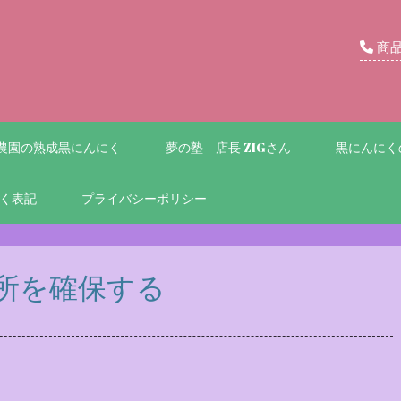
商
農園の熟成黒にんにく
夢の塾 店長 ZIGさん
黒にんにく
く表記
プライバシーポリシー
所を確保する