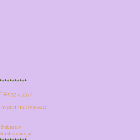
***********
店長zigさんとは/
i3Ji0OfIt16DESRpvAQ
.thebase.
in
uku.shop-pro.
jp/