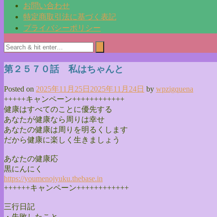
お問い合わせ
特定商取引法に基づく表記
プライバシーポリシー
第２５７０話 私はちゃんと
Posted on
2025年11月25日
2025年11月24日
by
wpzigquena
+++++キャンペーン++++++++++++
健康はすべてのことに優先する
あなたが健康なら周りは幸せ
あなたの健康は周りを明るくします
だから健康に楽しく生きましょう
あなたの健康応
黒にんにく
https://youmenojyuku.thebase.
in
++++++キャンペーン++++++++++++
三行日記
・失敗したこと