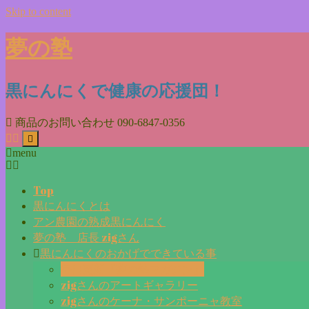
Skip to content
夢の塾
黒にんにくで健康の応援団！
商品のお問い合わせ
090-6847-0356
menu
Top
黒にんにくとは
アン農園の熟成黒にんにく
夢の塾 店長 zigさん
黒にんにくのおかげでできている事
毎日更新『夢の塾マガジン』
zigさんのアートギャラリー
zigさんのケーナ・サンポーニャ教室