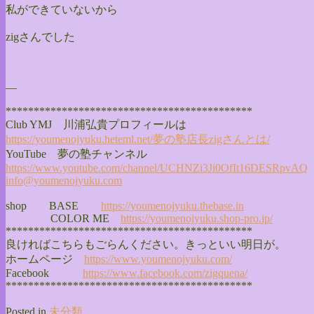
私ができていないから
zigさんでした
—
******************************
**************
Club YMJ 川浦弘貴プロフィールは
https://youmenojyuku.heteml.
net/夢の塾店長zigさんとは/
YouTube 夢の塾チャンネル
https://www.youtube.com/
channel/
UCHNZi3Ji0OfIt16DESRpvAQ
info@youmenojyuku.com
shop BASE
https://youmenojyuku.thebase.
in
COLOR ME
https://youmenojyuku.shop-pro.
jp/
******************************
**************
良ければこちらもごらんください。きっといい明日が。
ホームページ
https://www.youmenojyuku.com/
Facebook
https://www.facebook.com/
zigquena/
******************************
**************
Posted in
未分類