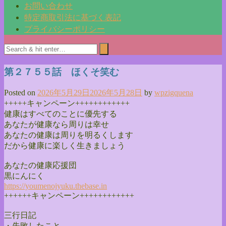
お問い合わせ
特定商取引法に基づく表記
プライバシーポリシー
第２７５５話 ほくそ笑む
Posted on
2026年5月29日
2026年5月28日
by
wpzigquena
+++++キャンペーン++++++++++++
健康はすべてのことに優先する
あなたが健康なら周りは幸せ
あなたの健康は周りを明るくします
だから健康に楽しく生きましょう
あなたの健康応援団
黒にんにく
https://youmenojyuku.thebase.
in
++++++キャンペーン++++++++++++
三行日記
・失敗したこと