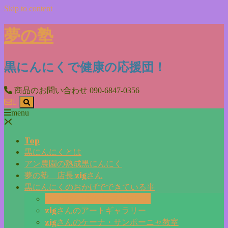
Skip to content
夢の塾
黒にんにくで健康の応援団！
商品のお問い合わせ
090-6847-0356
menu
Top
黒にんにくとは
アン農園の熟成黒にんにく
夢の塾 店長 zigさん
黒にんにくのおかげでできている事
毎日更新『夢の塾マガジン』
zigさんのアートギャラリー
zigさんのケーナ・サンポーニャ教室