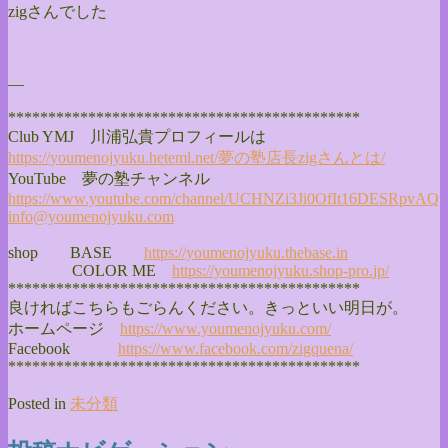
zigさんでした
—
******************************
**************
Club YMJ 川浦弘貴プロフィールは
https://youmenojyuku.heteml.
net/夢の塾店長zigさんとは/
YouTube 夢の塾チャンネル
https://www.youtube.com/
channel/
UCHNZi3Ji0OfIt16DESRpvAQ
info@youmenojyuku.com
shop BASE
https://youmenojyuku.thebase.
in
COLOR ME
https://youmenojyuku.shop-pro.
jp/
******************************
**************
良ければこちらもごらんください。きっといい明日が。
ホームページ
https://www.youmenojyuku.com/
Facebook
https://www.facebook.com/
zigquena/
******************************
**************
Posted in
未分類