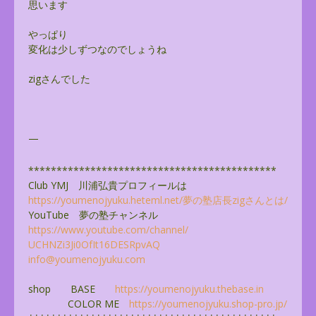
思います
やっぱり
変化は少しずつなのでしょうね
zigさんでした
—
******************************
**************
Club YMJ 川浦弘貴プロフィールは
https://youmenojyuku.heteml.
net/夢の塾店長zigさんとは/
YouTube 夢の塾チャンネル
https://www.youtube.com/
channel/
UCHNZi3Ji0OfIt16DESRpvAQ
info@youmenojyuku.com
shop BASE
https://youmenojyuku.thebase.
in
COLOR ME
https://youmenojyuku.shop-pro.
jp/