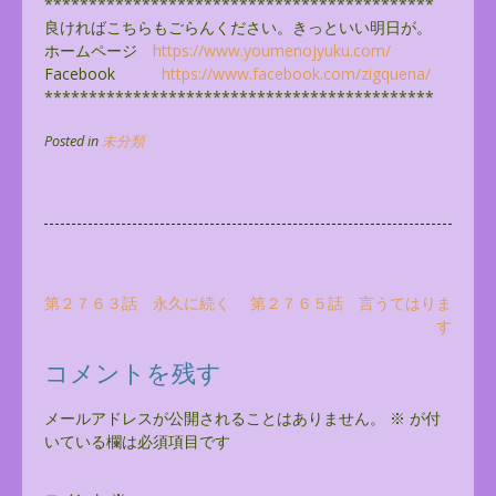
******************************
**************
良ければこちらもごらんください。きっといい明日が。
ホームページ
https://www.youmenojyuku.com/
Facebook
https://www.facebook.com/
zigquena/
******************************
**************
Posted in
未分類
投
第２７６３話 永久に続く
第２７６５話 言うてはりま
す
稿
ナ
コメントを残す
ビ
メールアドレスが公開されることはありません。
※
が付
ゲ
いている欄は必須項目です
ー
シ