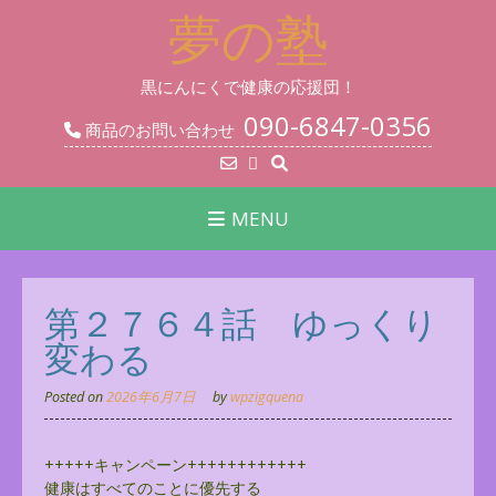
Skip
夢の塾
to
content
黒にんにくで健康の応援団！
090-6847-0356
商品のお問い合わせ
MENU
第２７６４話 ゆっくり
変わる
Posted on
2026年6月7日
by
wpzigquena
+++++キャンペーン++++++++++++
健康はすべてのことに優先する